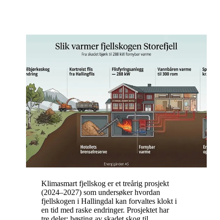
Klimasmart fjellskog er et treårig prosjekt
(2024–2027) som undersøker hvordan
fjellskogen i Hallingdal kan forvaltes klokt i
en tid med raske endringer. Prosjektet har
tre deler: høsting av skadet skog til