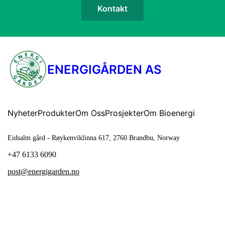
Kontakt
ENERGIGÅRDEN AS
Nyheter
Produkter
Om Oss
Prosjekter
Om Bioenergi
Eidsalm gård - Røykenviklinna 617, 2760 Brandbu, Norway
+47 6133 6090
post@energigarden.no