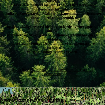
etablert i
2014 er et samarbeid mellom TERI – The Energy and
Resources Institute
i India og Energigården.Målet er å skape innovative løsninger
for en bærekraftig fremtid,
og dette skal gjøres ved hjelp av en kjede av energigårder
som skal
produsere og bruke små- og mellomskala fornybar energi
med fokus
på sol- og bioenergi. Dessuten har vi et mål om å spre
kunnskap så
vel som løsninger ellers i verden.
Trykk her for å lese mer om Energy Farm International
Foundation
ENERGIGÅRDENS PROSJEKTER