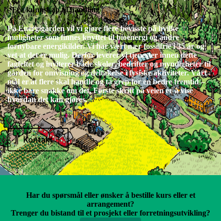
- Fra kunnskap til handling
På Energigården vil vi gjøre flere bevisste på hvilke
muligheter som finnes knyttet til bioenergi og andre
fornybare energikilder. Vi har vært nær fossilfrie i 35 år og
vet at det er mulig. Derfor leverer vi tjenester innen dette
fagfeltet og inviterer både skoler, bedrifter og myndigheter til
gården for omvisning og deltakelse i fysiske aktiviteter. Vårt
mål er at flere skal handle og ta grep for en bedre fremtid –
ikke bare snakke om det, Første skritt på veien er å vise
hvordan det kan gjøres.
Kontakt
Har du spørsmål eller ønsker å bestille kurs eller et
arrangement?
Trenger du bistand til et prosjekt eller forretningsutvikling?